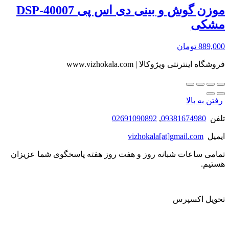
موزن گوش و بینی دی اس پی DSP-40007
مشکی
889,000
تومان
فروشگاه اینترنتی ویژوکالا | www.vizhokala.com
رفتن به بالا
تلفن
09381674980
,
02691090892
ایمیل
vizhokala[at]gmail.com
تمامی ساعات شبانه روز و هفت روز هفته پاسخگوی شما عزیزان
هستیم.
تحویل اکسپرس