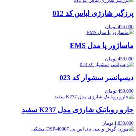
پرزگیر شارژی لباس کد 012
455,000
تومان
ماساژور پا مدل EMS
459,000
تومان
دیسپانسر سشوار کد 023
499,000
تومان
جارو روباتیک شارژی مدل K237 سفید
1,830,000
تومان