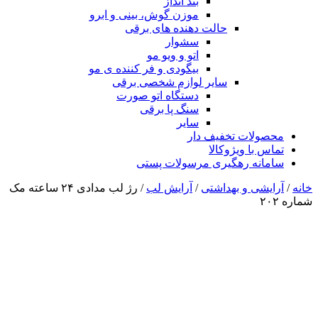
بند انداز
موزن گوش، بینی و ابرو
حالت دهنده های برقی
سشوار
اتو و ویو مو
بیگودی و فر کننده ی مو
سایر لوازم شخصی برقی
دستگاه اتو صورت
سنگ پا برقی
سایر
محصولات تخفیف دار
تماس با ویژوکالا
سامانه رهگیری مرسولات پستی
خانه
/
آرایشی و بهداشتی
/
آرایش لب
/ رژ لب مدادی ۲۴ ساعته مک
شماره ۲۰۲