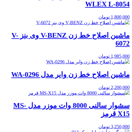
WLEX L-8054
1,800,000
تومان
ماشین اصلاح خط زن V-BENZ وی بنز V-
6072
1,985,000
تومان
ماشین اصلاح خط زن وایر مدل WA-0296
2,200,000
تومان
سشوار سالنی 8000 وات موزر مدل MS-
X15 قرمز
3,250,000
تومان