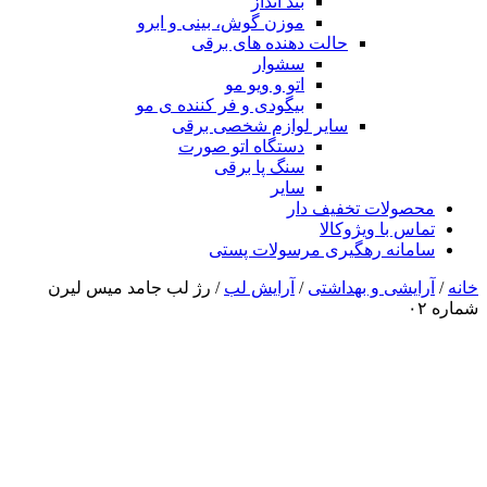
بند انداز
موزن گوش، بینی و ابرو
حالت دهنده های برقی
سشوار
اتو و ویو مو
بیگودی و فر کننده ی مو
سایر لوازم شخصی برقی
دستگاه اتو صورت
سنگ پا برقی
سایر
محصولات تخفیف دار
تماس با ویژوکالا
سامانه رهگیری مرسولات پستی
خانه
/
آرایشی و بهداشتی
/
آرایش لب
/ رژ لب جامد میس لیرن
شماره ۰۲