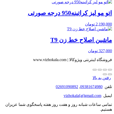
اتو مو لیز کراتینه950 درجه صورتی
2,190,000
تومان
ماشین اصلاح خط زن T9
327,000
تومان
فروشگاه اینترنتی ویژوکالا | www.vizhokala.com
رفتن به بالا
تلفن
09381674980
,
02691090892
ایمیل
vizhokala[at]gmail.com
تمامی ساعات شبانه روز و هفت روز هفته پاسخگوی شما عزیزان
هستیم.