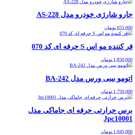
جارو شارژی خودرو مدل AS-228
655,000
تومان
فر کننده مو اس S حرفه ای کد 070
1,850,000
تومان
اتومو بیبی ورس مدل BA-242
1,750,000
تومان
برس حرارتی حرفه ای جاماکی مدل
Jpc10001
1,945,000
تومان