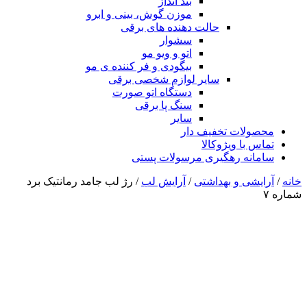
بند انداز
موزن گوش، بینی و ابرو
حالت دهنده های برقی
سشوار
اتو و ویو مو
بیگودی و فر کننده ی مو
سایر لوازم شخصی برقی
دستگاه اتو صورت
سنگ پا برقی
سایر
محصولات تخفیف دار
تماس با ویژوکالا
سامانه رهگیری مرسولات پستی
خانه
/
آرایشی و بهداشتی
/
آرایش لب
/ رژ لب جامد رمانتیک برد
شماره ۷