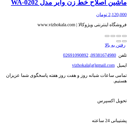
ماشین اصلاح خط زن وایر مدل WA-0202
2,120,000
تومان
فروشگاه اینترنتی ویژوکالا | www.vizhokala.com
رفتن به بالا
تلفن
09381674980
,
02691090892
ایمیل
vizhokala[at]gmail.com
تمامی ساعات شبانه روز و هفت روز هفته پاسخگوی شما عزیزان
هستیم.
تحویل اکسپرس
پشتیبانی 24 ساعته