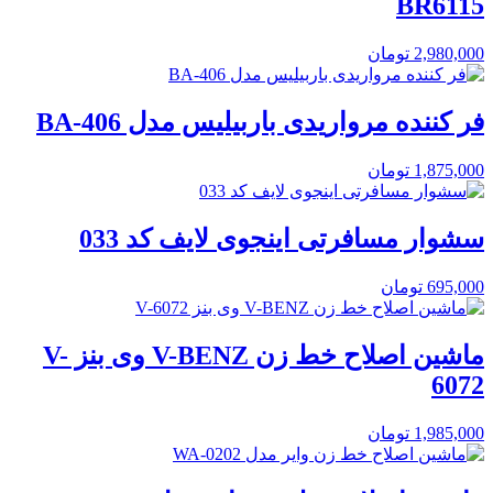
BR6115
2,980,000
تومان
فر کننده مرواریدی باربیلیس مدل BA-406
1,875,000
تومان
سشوار مسافرتی اینجوی لایف کد 033
695,000
تومان
ماشین اصلاح خط زن V-BENZ وی بنز V-
6072
1,985,000
تومان