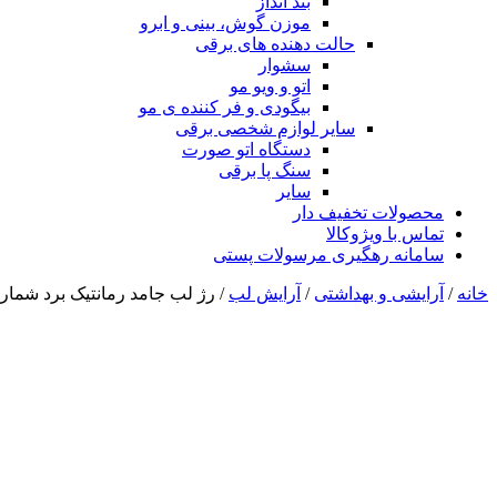
بند انداز
موزن گوش، بینی و ابرو
حالت دهنده های برقی
سشوار
اتو و ویو مو
بیگودی و فر کننده ی مو
سایر لوازم شخصی برقی
دستگاه اتو صورت
سنگ پا برقی
سایر
محصولات تخفیف دار
تماس با ویژوکالا
سامانه رهگیری مرسولات پستی
خانه
/
آرایشی و بهداشتی
/
آرایش لب
/ رژ لب جامد رمانتیک برد شماره 