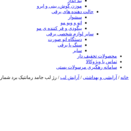
بند انداز
موزن گوش، بینی و ابرو
حالت دهنده های برقی
سشوار
اتو و ویو مو
بیگودی و فر کننده ی مو
سایر لوازم شخصی برقی
دستگاه اتو صورت
سنگ پا برقی
سایر
محصولات تخفیف دار
تماس با ویژوکالا
سامانه رهگیری مرسولات پستی
خانه
/
آرایشی و بهداشتی
/
آرایش لب
/ رژ لب جامد رمانتیک برد شماره ۲