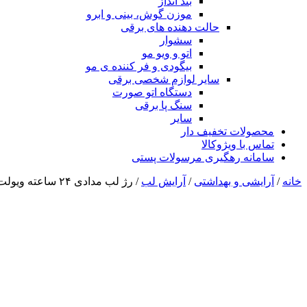
بند انداز
موزن گوش، بینی و ابرو
حالت دهنده های برقی
سشوار
اتو و ویو مو
بیگودی و فر کننده ی مو
سایر لوازم شخصی برقی
دستگاه اتو صورت
سنگ پا برقی
سایر
محصولات تخفیف دار
تماس با ویژوکالا
سامانه رهگیری مرسولات پستی
خانه
/
آرایشی و بهداشتی
/
آرایش لب
/ رژ لب مدادی ۲۴ ساعته ویولت–گلبهی کمرنگ