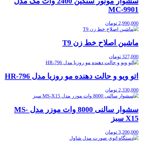
سشوار موتور سنگین 2400 وات مک مدل
MC-9901
2,990,000
تومان
ماشین اصلاح خط زن T9
327,000
تومان
اتو ویو و حالت دهنده مو روزیا مدل HR-796
2,330,000
تومان
سشوار سالنی 8000 وات موزر مدل MS-
X15 سبز
3,200,000
تومان