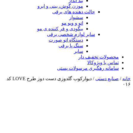
بند انداز
موزن گوش، بینی و ابرو
حالت دهنده های برقی
سشوار
اتو و ویو مو
بیگودی و فر کننده ی مو
سایر لوازم شخصی برقی
دستگاه اتو صورت
سنگ پا برقی
سایر
محصولات تخفیف دار
تماس با ویژوکالا
سامانه رهگیری مرسولات پستی
خانه
/
صنایع دستی
/ دیوارکوب گلدوزی دست دوز طرح LOVE کد
۰۱۶