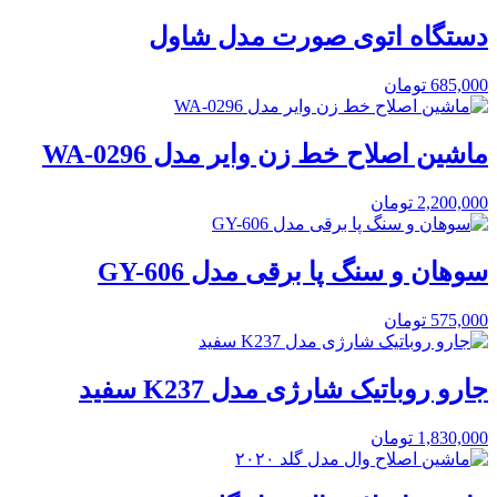
دستگاه اتوی صورت مدل شاول
685,000
تومان
ماشین اصلاح خط زن وایر مدل WA-0296
2,200,000
تومان
سوهان و سنگ پا برقی مدل GY-606
575,000
تومان
جارو روباتیک شارژی مدل K237 سفید
1,830,000
تومان