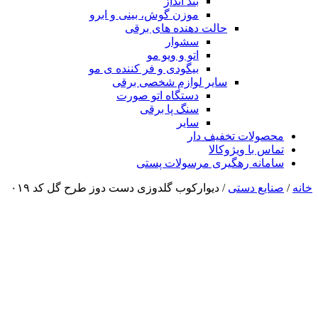
بند انداز
موزن گوش، بینی و ابرو
حالت دهنده های برقی
سشوار
اتو و ویو مو
بیگودی و فر کننده ی مو
سایر لوازم شخصی برقی
دستگاه اتو صورت
سنگ پا برقی
سایر
محصولات تخفیف دار
تماس با ویژوکالا
سامانه رهگیری مرسولات پستی
خانه
/
صنایع دستی
/ دیوارکوب گلدوزی دست دوز طرح گل کد ۰۱۹