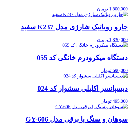
1,800,000
تومان
جارو روباتیک شارژی مدل K237 سفید
1,830,000
تومان
دستگاه میکرودرم خانگی کد 055
690,000
تومان
دیسپانسر اکلیلی سشوار کد 024
495,000
تومان
سوهان و سنگ پا برقی مدل GY-606