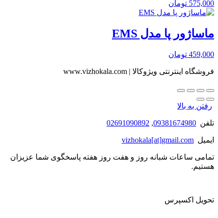
575,000
تومان
ماساژور پا مدل EMS
459,000
تومان
فروشگاه اینترنتی ویژوکالا | www.vizhokala.com
رفتن به بالا
تلفن
09381674980
,
02691090892
ایمیل
vizhokala[at]gmail.com
تمامی ساعات شبانه روز و هفت روز هفته پاسخگوی شما عزیزان
هستیم.
تحویل اکسپرس