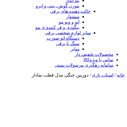
بند انداز
موزن گوش، بینی و ابرو
حالت دهنده های برقی
سشوار
اتو و ویو مو
بیگودی و فر کننده ی مو
سایر لوازم شخصی برقی
دستگاه اتو صورت
سنگ پا برقی
سایر
محصولات تخفیف دار
تماس با ویژوکالا
سامانه رهگیری مرسولات پستی
خانه
/
اسباب بازی
/ دوربین جنگی مدل قطب نمادار