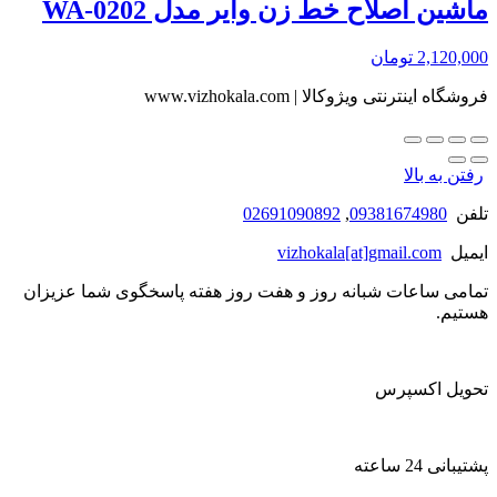
ماشین اصلاح خط زن وایر مدل WA-0202
2,120,000
تومان
فروشگاه اینترنتی ویژوکالا | www.vizhokala.com
رفتن به بالا
تلفن
09381674980
,
02691090892
ایمیل
vizhokala[at]gmail.com
تمامی ساعات شبانه روز و هفت روز هفته پاسخگوی شما عزیزان
هستیم.
تحویل اکسپرس
پشتیبانی 24 ساعته