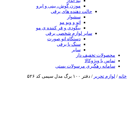
بند انداز
موزن گوش، بینی و ابرو
حالت دهنده های برقی
سشوار
اتو و ویو مو
بیگودی و فر کننده ی مو
سایر لوازم شخصی برقی
دستگاه اتو صورت
سنگ پا برقی
سایر
محصولات تخفیف دار
تماس با ویژوکالا
سامانه رهگیری مرسولات پستی
خانه
/
لوازم تحریر
/ دفتر ۱۰۰ برگ مدل سیمی کد ۵۲۶