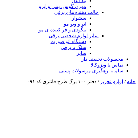
بند انداز
موزن گوش، بینی و ابرو
حالت دهنده های برقی
سشوار
اتو و ویو مو
بیگودی و فر کننده ی مو
سایر لوازم شخصی برقی
دستگاه اتو صورت
سنگ پا برقی
سایر
محصولات تخفیف دار
تماس با ویژوکالا
سامانه رهگیری مرسولات پستی
خانه
/
لوازم تحریر
/ دفتر ۱۰۰ برگ طرح فانتزی کد ۰۹۱