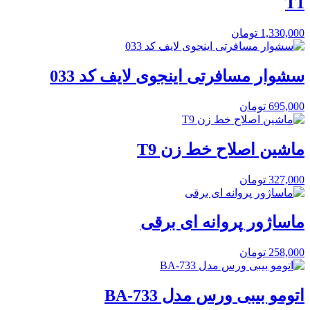
T1
1,330,000
تومان
سشوار مسافرتی اینجوی لایف کد 033
695,000
تومان
ماشین اصلاح خط زن T9
327,000
تومان
ماساژور پروانه ای برقی
258,000
تومان
اتومو بیبی ورس مدل BA-733