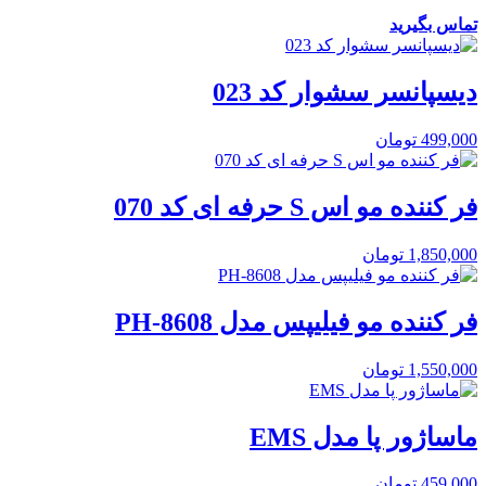
تماس بگیرید
دیسپانسر سشوار کد 023
499,000
تومان
فر کننده مو اس S حرفه ای کد 070
1,850,000
تومان
فر کننده مو فیلیپس مدل PH-8608
1,550,000
تومان
ماساژور پا مدل EMS
459,000
تومان