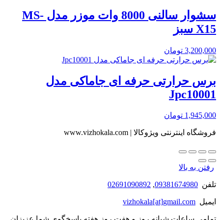
سشوار سالنی 8000 وات موزر مدل MS-
X15 سبز
3,200,000
تومان
برس حرارتی حرفه ای جاماکی مدل
Jpc10001
1,945,000
تومان
فروشگاه اینترنتی ویژوکالا | www.vizhokala.com
رفتن به بالا
تلفن
09381674980
,
02691090892
ایمیل
vizhokala[at]gmail.com
تمامی ساعات شبانه روز و هفت روز هفته پاسخگوی شما عزیزان