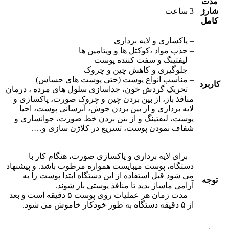
مدت
شارژ
3 ساعت
کامل
– پاکسازی و لایه برداری
– جذب مواد ،کوکتل ها و ویتامین ها
– لیفتینگ و سفت کننده پوست
– جلوگیری و کاهش چین و چروک
– مناسب انواع پوست (حتی پوست های حساس)
کاربرد
– تحریک گردش خون، جداسازی سلول های مرده ، درمان
منافذ باز، از بین بردن چین و چروک صورت، پاکسازی و
لایه برداری و از بین بردن جوش، آبرسانی پوست، احیا
پوست، لیفتینگ و از بین بردن خط صورت، جوانسازی و
شفاف نمودن پوست، تسریع در کلاژن سازی و….
– برای لایه برداری و پاکسازی صورت، هنگام کار با
دستگاه، پوست میبایست همواره مرطوب باشد. و پیشنهاد
می شود قبل استفاده از این دستگاه ابتدا پوست را به
توجه
آرامی ماساژ بدید تا منافذ پوستی باز شوند.
– مدت زمان هر عملیات روی پوست ۵ دقیقه است و بعد
از ۵ دقیقه دستگاه به طور خودکار خاموش می شود.