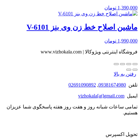
1,390,000
تومان
ماشین اصلاح خط زن وی بنز V-6101
1,990,000
تومان
فروشگاه اینترنتی ویژوکالا | www.vizhokala.com
رفتن به بالا
تلفن
09381674980
,
02691090892
ایمیل
vizhokala[at]gmail.com
تمامی ساعات شبانه روز و هفت روز هفته پاسخگوی شما عزیزان
هستیم.
تحویل اکسپرس