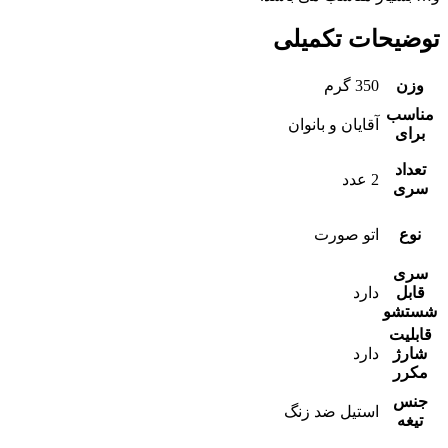
توضیحات تکمیلی
وزن
350 گرم
مناسب
آقایان و بانوان
برای
تعداد
2 عدد
سری
نوع
اتو صورت
سری
قابل
دارد
شستشو
قابلیت
شارژ
دارد
مکرر
جنس
استیل ضد زنگ
تیغه