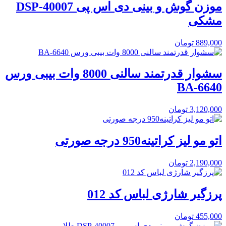
موزن گوش و بینی دی اس پی DSP-40007
مشکی
889,000
تومان
سشوار قدرتمند سالنی 8000 وات بیبی ورس
BA-6640
3,120,000
تومان
اتو مو لیز کراتینه950 درجه صورتی
2,190,000
تومان
پرزگیر شارژی لباس کد 012
455,000
تومان