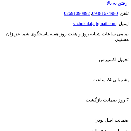
رفتن به بالا
تلفن
09381674980
,
02691090892
ایمیل
vizhokala[at]gmail.com
تمامی ساعات شبانه روز و هفت روز هفته پاسخگوی شما عزیزان
هستیم.
تحویل اکسپرس
پشتیبانی 24 ساعته
7 روز ضمانت بازگشت
ضمانت اصل بودن