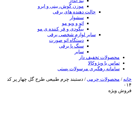
بند انداز
موزن گوش، بینی و ابرو
حالت دهنده های برقی
سشوار
اتو و ویو مو
بیگودی و فر کننده ی مو
سایر لوازم شخصی برقی
دستگاه اتو صورت
سنگ پا برقی
سایر
محصولات تخفیف دار
تماس با ویژوکالا
سامانه رهگیری مرسولات پستی
خانه
/
محصولات چرمی
/ دستبند چرم طبیعی طرح گل چهار پر کد
۰۱۴
فروش ویژه