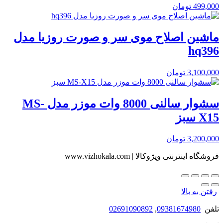
499,000
تومان
ماشین اصلاح موی سر و صورت روزیا مدل
hq396
3,100,000
تومان
سشوار سالنی 8000 وات موزر مدل MS-
X15 سبز
3,200,000
تومان
فروشگاه اینترنتی ویژوکالا | www.vizhokala.com
رفتن به بالا
تلفن
09381674980
,
02691090892