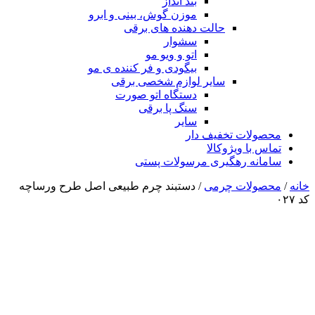
بند انداز
موزن گوش، بینی و ابرو
حالت دهنده های برقی
سشوار
اتو و ویو مو
بیگودی و فر کننده ی مو
سایر لوازم شخصی برقی
دستگاه اتو صورت
سنگ پا برقی
سایر
محصولات تخفیف دار
تماس با ویژوکالا
سامانه رهگیری مرسولات پستی
خانه
/
محصولات چرمی
/ دستبند چرم طبیعی اصل طرح ورساچه
کد ۰۲۷