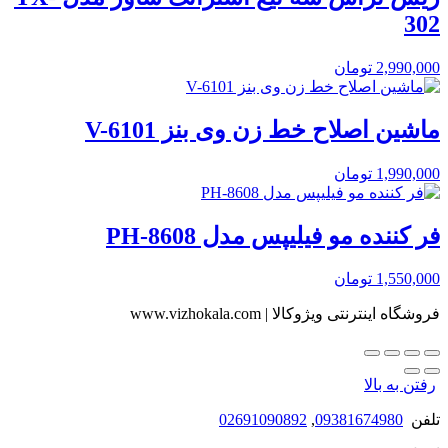
302
2,990,000
تومان
ماشین اصلاح خط زن وی بنز V-6101
1,990,000
تومان
فر کننده مو فیلیپس مدل PH-8608
1,550,000
تومان
فروشگاه اینترنتی ویژوکالا | www.vizhokala.com
رفتن به بالا
تلفن
09381674980
,
02691090892