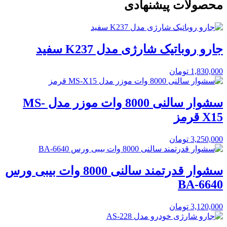
محصولات پیشنهادی
جارو روباتیک شارژی مدل K237 سفید
1,830,000
تومان
سشوار سالنی 8000 وات موزر مدل MS-
X15 قرمز
3,250,000
تومان
سشوار قدرتمند سالنی 8000 وات بیبی ورس
BA-6640
3,120,000
تومان