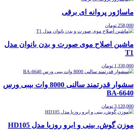
ماساژور پروانه ای برقی
258,000
تومان
ماشین اصلاح موی صورت و بدن بانوان مدل
T1
1,330,000
تومان
سشوار قدرتمند سالنی 8000 وات بیبی ورس
BA-6640
3,120,000
تومان
موزن گوش، بینی و ابرو روزیا مدل HD105