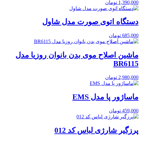
1,390,000
تومان
دستگاه اتوی صورت مدل شاول
685,000
تومان
ماشین اصلاح موی بدن بانوان روزیا مدل
BR6115
2,980,000
تومان
ماساژور پا مدل EMS
459,000
تومان
پرزگیر شارژی لباس کد 012