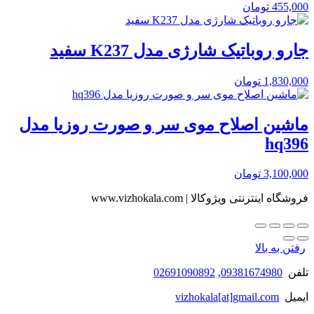
455,000
تومان
جارو روباتیک شارژی مدل K237 سفید
1,830,000
تومان
ماشین اصلاح موی سر و صورت روزیا مدل
hq396
3,100,000
تومان
فروشگاه اینترنتی ویژوکالا | www.vizhokala.com
رفتن به بالا
تلفن
09381674980
,
02691090892
ایمیل
vizhokala[at]gmail.com