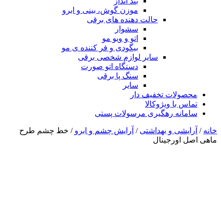
بند انداز
موزن گوش، بینی و ابرو
حالت دهنده های برقی
سشوار
اتو و ویو مو
بیگودی و فر کننده ی مو
سایر لوازم شخصی برقی
دستگاه اتو صورت
سنگ پا برقی
سایر
محصولات تخفیف دار
تماس با ویژوکالا
سامانه رهگیری مرسولات پستی
خانه
/
آرایشی و بهداشتی
/
آرایش چشم و ابرو
/ خط چشم طرح
ماهی اصل اورجینال