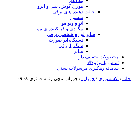
بند انداز
موزن گوش، بینی و ابرو
حالت دهنده های برقی
سشوار
اتو و ویو مو
بیگودی و فر کننده ی مو
سایر لوازم شخصی برقی
دستگاه اتو صورت
سنگ پا برقی
سایر
محصولات تخفیف دار
تماس با ویژوکالا
سامانه رهگیری مرسولات پستی
خانه
/
اکسسوری
/
جوراب
/ جوراب مچی زنانه فانتزی کد ۰۹