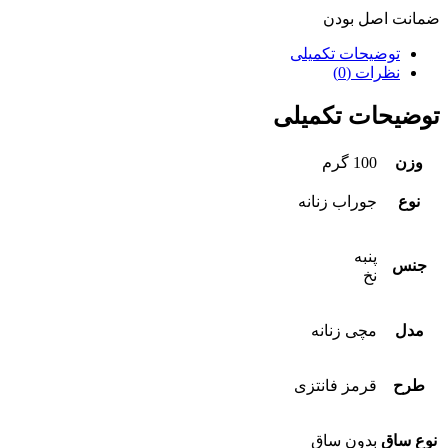
ضمانت اصل بودن
توضیحات تکمیلی
نظرات (0)
توضیحات تکمیلی
وزن
100 گرم
نوع
جوراب زنانه
پنبه
جنس
نخ
مدل
مچی زنانه
طرح
قرمز فانتزی
نوع ساق
بدون ساق