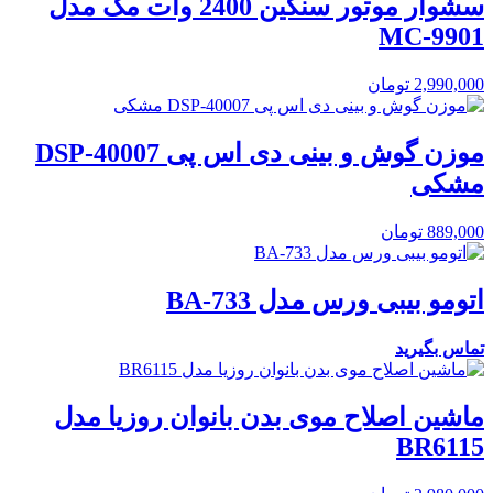
سشوار موتور سنگین 2400 وات مک مدل
MC-9901
2,990,000
تومان
موزن گوش و بینی دی اس پی DSP-40007
مشکی
889,000
تومان
اتومو بیبی ورس مدل BA-733
تماس بگیرید
ماشین اصلاح موی بدن بانوان روزیا مدل
BR6115