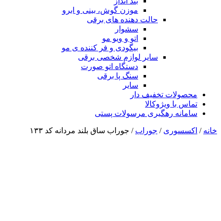
بند انداز
موزن گوش، بینی و ابرو
حالت دهنده های برقی
سشوار
اتو و ویو مو
بیگودی و فر کننده ی مو
سایر لوازم شخصی برقی
دستگاه اتو صورت
سنگ پا برقی
سایر
محصولات تخفیف دار
تماس با ویژوکالا
سامانه رهگیری مرسولات پستی
خانه
/
اکسسوری
/
جوراب
/ جوراب ساق بلند مردانه کد ۱۳۳