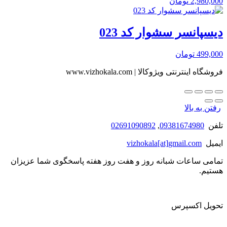
2,980,000
تومان
دیسپانسر سشوار کد 023
499,000
تومان
فروشگاه اینترنتی ویژوکالا | www.vizhokala.com
رفتن به بالا
تلفن
09381674980
,
02691090892
ایمیل
vizhokala[at]gmail.com
تمامی ساعات شبانه روز و هفت روز هفته پاسخگوی شما عزیزان
هستیم.
تحویل اکسپرس