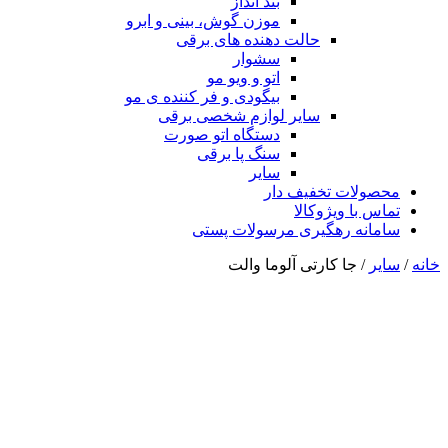
بند انداز
موزن گوش، بینی و ابرو
حالت دهنده های برقی
سشوار
اتو و ویو مو
بیگودی و فر کننده ی مو
سایر لوازم شخصی برقی
دستگاه اتو صورت
سنگ پا برقی
سایر
محصولات تخفیف دار
تماس با ویژوکالا
سامانه رهگیری مرسولات پستی
خانه
/
سایر
/ جا کارتی آلوما والت