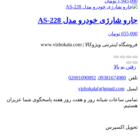
1,945,000
تومان
جارو شارژی خودرو مدل AS-228
655,000
تومان
فروشگاه اینترنتی ویژوکالا | www.vizhokala.com
رفتن به بالا
تلفن
09381674980
,
02691090892
ایمیل
vizhokala[at]gmail.com
تمامی ساعات شبانه روز و هفت روز هفته پاسخگوی شما عزیزان
هستیم.
تحویل اکسپرس