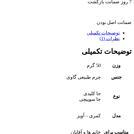
7 روز ضمانت بازگشت
ضمانت اصل بودن
توضیحات تکمیلی
نظرات (1)
توضیحات تکمیلی
وزن
50 گرم
جنس
چرم طبیعی گاوی
جا کلیدی
نوع
جا سوییچی
مدل
کمری – آویز
مناسب برای
خانم ها و آقایان