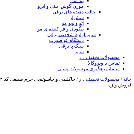
بند انداز
موزن گوش، بینی و ابرو
حالت دهنده های برقی
سشوار
اتو و ویو مو
بیگودی و فر کننده ی مو
سایر لوازم شخصی برقی
دستگاه اتو صورت
سنگ پا برقی
سایر
محصولات تخفیف دار
تماس با ویژوکالا
سامانه رهگیری مرسولات پستی
خانه
/
محصولات تخفیف دار
/ جاکلیدی و جاسوئیچی چرم طبیعی کد ۲۷۳
فروش ویژه