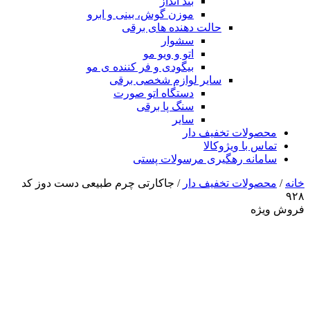
بند انداز
موزن گوش، بینی و ابرو
حالت دهنده های برقی
سشوار
اتو و ویو مو
بیگودی و فر کننده ی مو
سایر لوازم شخصی برقی
دستگاه اتو صورت
سنگ پا برقی
سایر
محصولات تخفیف دار
تماس با ویژوکالا
سامانه رهگیری مرسولات پستی
خانه
/
محصولات تخفیف دار
/ جاکارتی چرم طبیعی دست دوز کد
۹۲۸
فروش ویژه