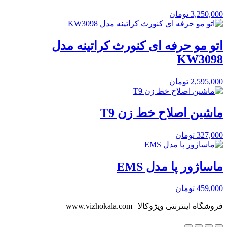
3,250,000
تومان
اتو مو حرفه ای کنورث کراتینه مدل
KW3098
2,595,000
تومان
ماشین اصلاح خط زن T9
327,000
تومان
ماساژور پا مدل EMS
459,000
تومان
فروشگاه اینترنتی ویژوکالا | www.vizhokala.com