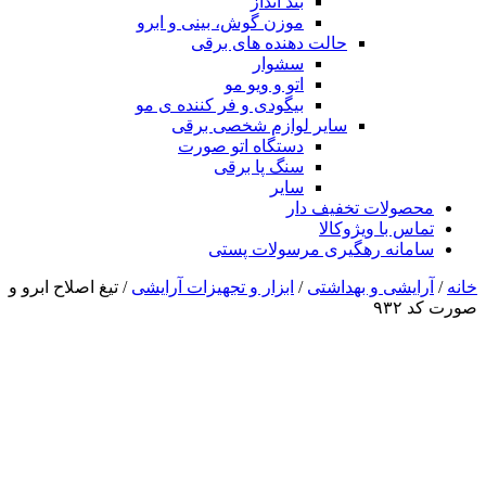
بند انداز
موزن گوش، بینی و ابرو
حالت دهنده های برقی
سشوار
اتو و ویو مو
بیگودی و فر کننده ی مو
سایر لوازم شخصی برقی
دستگاه اتو صورت
سنگ پا برقی
سایر
محصولات تخفیف دار
تماس با ویژوکالا
سامانه رهگیری مرسولات پستی
خانه
/
آرایشی و بهداشتی
/
ابزار و تجهیزات آرایشی
/ تیغ اصلاح ابرو و
صورت کد ۹۳۲