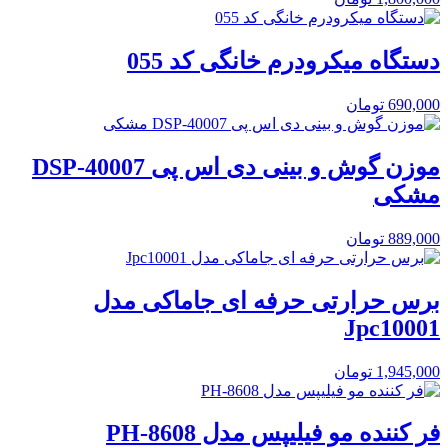
دستگاه میکرودرم خانگی کد 055
690,000
تومان
موزن گوش و بینی دی اس پی DSP-40007
مشکی
889,000
تومان
برس حرارتی حرفه ای جاماکی مدل
Jpc10001
1,945,000
تومان
فر کننده مو فیلیپس مدل PH-8608