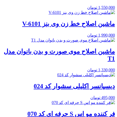
1,550,000
تومان
ماشین اصلاح خط زن وی بنز V-6101
1,990,000
تومان
ماشین اصلاح موی صورت و بدن بانوان مدل
T1
1,330,000
تومان
دیسپانسر اکلیلی سشوار کد 024
495,000
تومان
فر کننده مو اس S حرفه ای کد 070