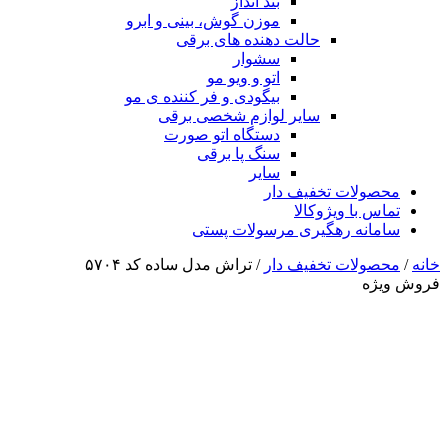
بند انداز
موزن گوش، بینی و ابرو
حالت دهنده های برقی
سشوار
اتو و ویو مو
بیگودی و فر کننده ی مو
سایر لوازم شخصی برقی
دستگاه اتو صورت
سنگ پا برقی
سایر
محصولات تخفیف دار
تماس با ویژوکالا
سامانه رهگیری مرسولات پستی
خانه
/
محصولات تخفیف دار
/ تراش مدل ساده کد ۵۷۰۴
فروش ویژه