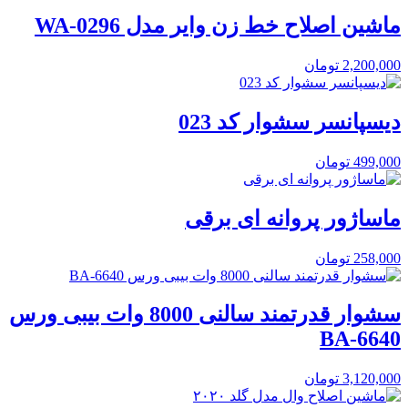
ماشین اصلاح خط زن وایر مدل WA-0296
2,200,000
تومان
دیسپانسر سشوار کد 023
499,000
تومان
ماساژور پروانه ای برقی
258,000
تومان
سشوار قدرتمند سالنی 8000 وات بیبی ورس
BA-6640
3,120,000
تومان