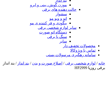
بند انداز
موزن گوش، بینی و ابرو
حالت دهنده های برقی
سشوار
اتو و ویو مو
بیگودی و فر کننده ی مو
سایر لوازم شخصی برقی
دستگاه اتو صورت
سنگ پا برقی
سایر
محصولات تخفیف دار
تماس با ویژوکالا
سامانه رهگیری مرسولات پستی
خانه
/
لوازم شخصی برقی
/
اصلاح صورت و بدن
/
بند انداز
/ بند انداز
برقی روزیا HP2999