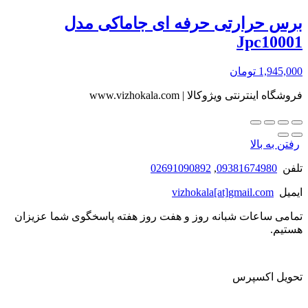
برس حرارتی حرفه ای جاماکی مدل
Jpc10001
1,945,000
تومان
فروشگاه اینترنتی ویژوکالا | www.vizhokala.com
رفتن به بالا
تلفن
09381674980
,
02691090892
ایمیل
vizhokala[at]gmail.com
تمامی ساعات شبانه روز و هفت روز هفته پاسخگوی شما عزیزان
هستیم.
تحویل اکسپرس