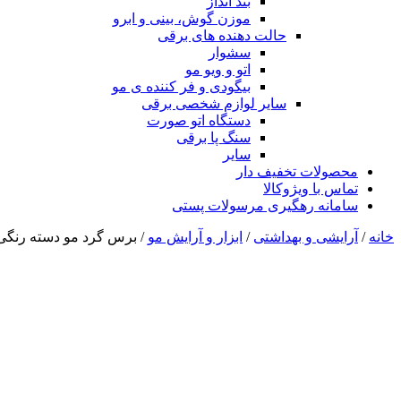
بند انداز
موزن گوش، بینی و ابرو
حالت دهنده های برقی
سشوار
اتو و ویو مو
بیگودی و فر کننده ی مو
سایر لوازم شخصی برقی
دستگاه اتو صورت
سنگ پا برقی
سایر
محصولات تخفیف دار
تماس با ویژوکالا
سامانه رهگیری مرسولات پستی
خانه
/
آرایشی و بهداشتی
/
ابزار و آرایش مو
/ برس گرد مو دسته رنگی