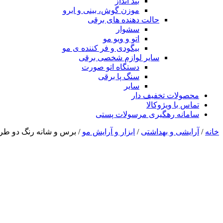
بند انداز
موزن گوش، بینی و ابرو
حالت دهنده های برقی
سشوار
اتو و ویو مو
بیگودی و فر کننده ی مو
سایر لوازم شخصی برقی
دستگاه اتو صورت
سنگ پا برقی
سایر
محصولات تخفیف دار
تماس با ویژوکالا
سامانه رهگیری مرسولات پستی
خانه
/
آرایشی و بهداشتی
/
ابزار و آرایش مو
/ برس و شانه رنگ دو طر