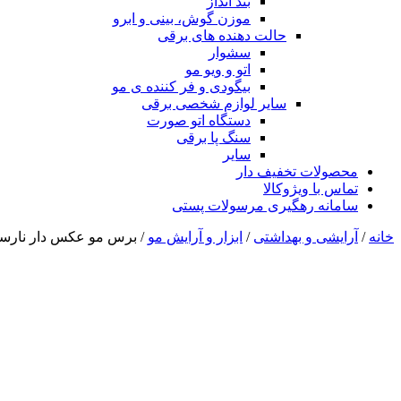
بند انداز
موزن گوش، بینی و ابرو
حالت دهنده های برقی
سشوار
اتو و ویو مو
بیگودی و فر کننده ی مو
سایر لوازم شخصی برقی
دستگاه اتو صورت
سنگ پا برقی
سایر
محصولات تخفیف دار
تماس با ویژوکالا
سامانه رهگیری مرسولات پستی
خانه
/
آرایشی و بهداشتی
/
ابزار و آرایش مو
/ برس مو عکس دار نارس