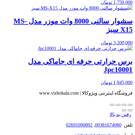
1,750,000
تومان
سشوار سالنی 8000 وات موزر مدل MS-
X15 سبز
3,200,000
تومان
برس حرارتی حرفه ای جاماکی مدل
Jpc10001
1,945,000
تومان
فروشگاه اینترنتی ویژوکالا | www.vizhokala.com
رفتن به بالا
تلفن
09381674980
,
02691090892