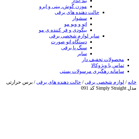
بند انداز
موزن گوش، بینی و ابرو
حالت دهنده های برقی
سشوار
اتو و ویو مو
بیگودی و فر کننده ی مو
سایر لوازم شخصی برقی
دستگاه اتو صورت
سنگ پا برقی
سایر
محصولات تخفیف دار
تماس با ویژوکالا
سامانه رهگیری مرسولات پستی
خانه
/
لوازم شخصی برقی
/
حالت دهنده های برقی
/ برس حرارتی
مدل Simply Straight کد 091