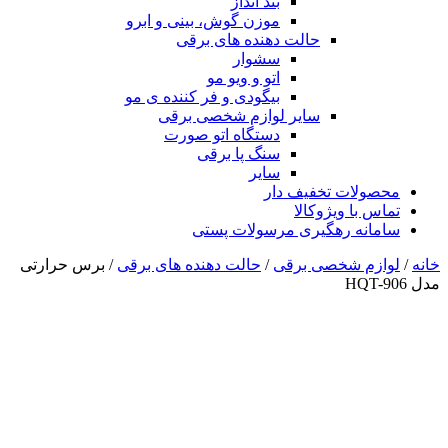
بند انداز
موزن گوش، بینی و ابرو
حالت دهنده های برقی
سشوار
اتو و ویو مو
بیگودی و فر کننده ی مو
سایر لوازم شخصی برقی
دستگاه اتو صورت
سنگ پا برقی
سایر
محصولات تخفیف دار
تماس با ویژوکالا
سامانه رهگیری مرسولات پستی
خانه
/
لوازم شخصی برقی
/
حالت دهنده های برقی
/ برس حرارتی
مدل HQT-906