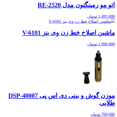
اتو مو رمینگتون مدل RE-2520
1,495,000
تومان
ماشین اصلاح خط زن وی بنز V-6101
1,990,000
تومان
موزن گوش و بینی دی اس پی DSP-40007
طلایی
799,000
تومان