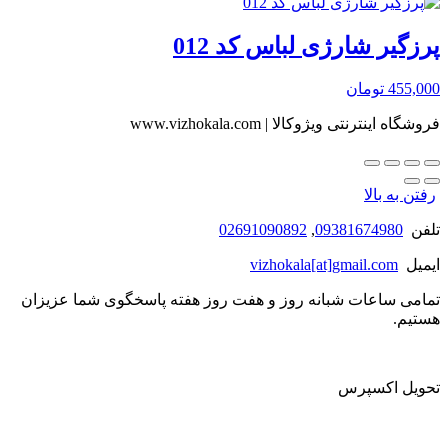
پرزگیر شارژی لباس کد 012
455,000
تومان
فروشگاه اینترنتی ویژوکالا | www.vizhokala.com
رفتن به بالا
تلفن
09381674980
,
02691090892
ایمیل
vizhokala[at]gmail.com
تمامی ساعات شبانه روز و هفت روز هفته پاسخگوی شما عزیزان
هستیم.
تحویل اکسپرس