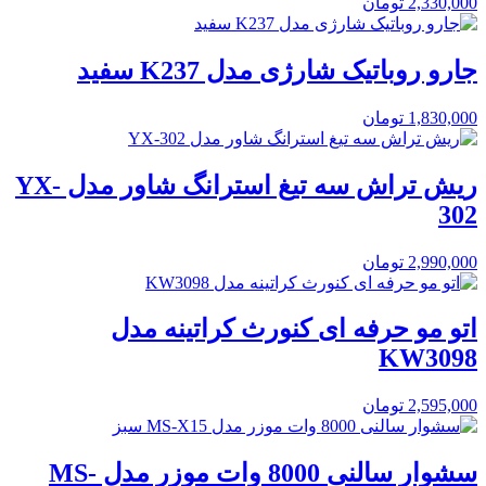
2,330,000
تومان
جارو روباتیک شارژی مدل K237 سفید
1,830,000
تومان
ریش تراش سه تیغ استرانگ شاور مدل YX-
302
2,990,000
تومان
اتو مو حرفه ای کنورث کراتینه مدل
KW3098
2,595,000
تومان
سشوار سالنی 8000 وات موزر مدل MS-