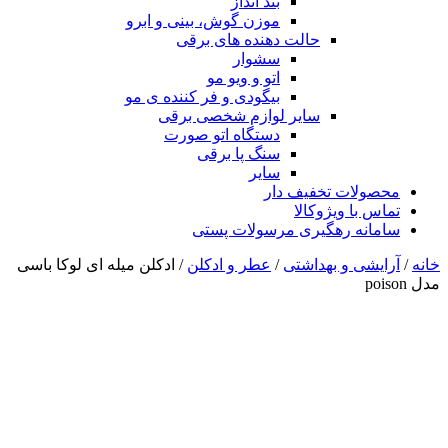
بند انداز
موزن گوش، بینی و ابرو
حالت دهنده های برقی
سشوار
اتو و ویو مو
بیگودی و فر کننده ی مو
سایر لوازم شخصی برقی
دستگاه اتو صورت
سنگ پا برقی
سایر
محصولات تخفیف دار
تماس با ویژوکالا
سامانه رهگیری مرسولات پستی
خانه
/
آرایشی و بهداشتی
/
عطر و ادکلن
/ ادکلن میله ای لوکا باسی
مدل poison