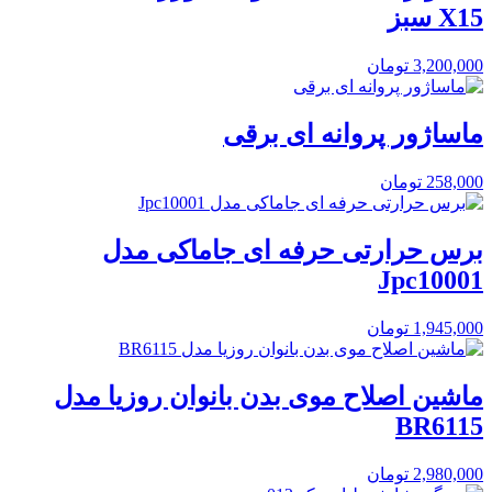
X15 سبز
3,200,000
تومان
ماساژور پروانه ای برقی
258,000
تومان
برس حرارتی حرفه ای جاماکی مدل
Jpc10001
1,945,000
تومان
ماشین اصلاح موی بدن بانوان روزیا مدل
BR6115
2,980,000
تومان