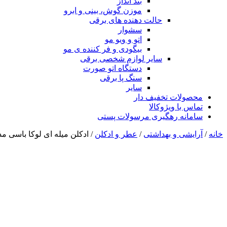
بند انداز
موزن گوش، بینی و ابرو
حالت دهنده های برقی
سشوار
اتو و ویو مو
بیگودی و فر کننده ی مو
سایر لوازم شخصی برقی
دستگاه اتو صورت
سنگ پا برقی
سایر
محصولات تخفیف دار
تماس با ویژوکالا
سامانه رهگیری مرسولات پستی
خانه
/
آرایشی و بهداشتی
/
عطر و ادکلن
/ ادکلن میله ای لوکا باسی مدل 