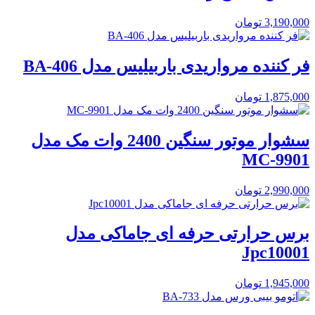
3,190,000
تومان
فر کننده مرواریدی باربیلیس مدل BA-406
1,875,000
تومان
سشوار موتور سنگین 2400 وات مک مدل
MC-9901
2,990,000
تومان
برس حرارتی حرفه ای جاماکی مدل
Jpc10001
1,945,000
تومان