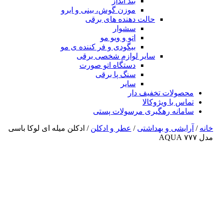
بند انداز
موزن گوش، بینی و ابرو
حالت دهنده های برقی
سشوار
اتو و ویو مو
بیگودی و فر کننده ی مو
سایر لوازم شخصی برقی
دستگاه اتو صورت
سنگ پا برقی
سایر
محصولات تخفیف دار
تماس با ویژوکالا
سامانه رهگیری مرسولات پستی
خانه
/
آرایشی و بهداشتی
/
عطر و ادکلن
/ ادکلن میله ای لوکا باسی
مدل ۷۷۷ AQUA