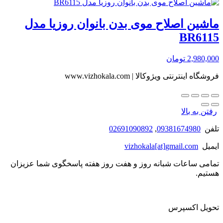
ماشین اصلاح موی بدن بانوان روزیا مدل
BR6115
2,980,000
تومان
فروشگاه اینترنتی ویژوکالا | www.vizhokala.com
رفتن به بالا
تلفن
09381674980
,
02691090892
ایمیل
vizhokala[at]gmail.com
تمامی ساعات شبانه روز و هفت روز هفته پاسخگوی شما عزیزان
هستیم.
تحویل اکسپرس