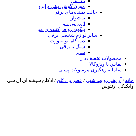
بند انداز
موزن گوش، بینی و ابرو
حالت دهنده های برقی
سشوار
اتو و ویو مو
بیگودی و فر کننده ی مو
سایر لوازم شخصی برقی
دستگاه اتو صورت
سنگ پا برقی
سایر
محصولات تخفیف دار
تماس با ویژوکالا
سامانه رهگیری مرسولات پستی
خانه
/
آرایشی و بهداشتی
/
عطر و ادکلن
/ ادکلن شیشه ای ال سی
وایکیکی اونتوس