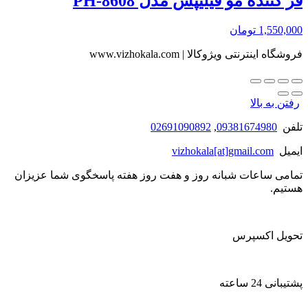
فر کننده مو فیلیپس مدل PH-8608
1,550,000
تومان
فروشگاه اینترنتی ویژوکالا | www.vizhokala.com
رفتن به بالا
تلفن
09381674980
,
02691090892
ایمیل
vizhokala[at]gmail.com
تمامی ساعات شبانه روز و هفت روز هفته پاسخگوی شما عزیزان
هستیم.
تحویل اکسپرس
پشتیبانی 24 ساعته