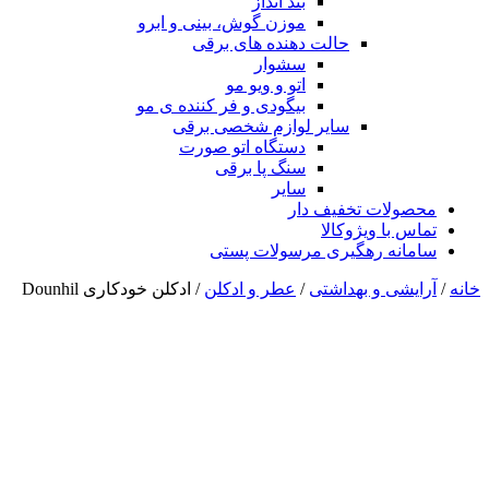
بند انداز
موزن گوش، بینی و ابرو
حالت دهنده های برقی
سشوار
اتو و ویو مو
بیگودی و فر کننده ی مو
سایر لوازم شخصی برقی
دستگاه اتو صورت
سنگ پا برقی
سایر
محصولات تخفیف دار
تماس با ویژوکالا
سامانه رهگیری مرسولات پستی
خانه
/
آرایشی و بهداشتی
/
عطر و ادکلن
/ ادکلن خودکاری Dounhil