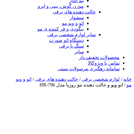
بند انداز
موزن گوش، بینی و ابرو
حالت دهنده های برقی
سشوار
اتو و ویو مو
بیگودی و فر کننده ی مو
سایر لوازم شخصی برقی
دستگاه اتو صورت
سنگ پا برقی
سایر
محصولات تخفیف دار
تماس با ویژوکالا
سامانه رهگیری مرسولات پستی
خانه
/
لوازم شخصی برقی
/
حالت دهنده های برقی
/
اتو و ویو
مو
/ اتو ویو و حالت دهنده مو روزیا مدل HR-796