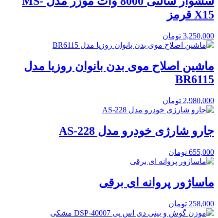
سشوار سالنی 8000 وات موزر مدل MS-
X15 قرمز
3,250,000
تومان
ماشین اصلاح موی بدن بانوان روزیا مدل
BR6115
2,980,000
تومان
جارو شارژی خودرو مدل AS-228
655,000
تومان
ماساژور پروانه ای برقی
258,000
تومان