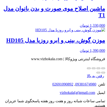
ماشین اصلاح موی صورت و بدن بانوان مدل
T1
1,330,000
تومان
موزن گوش، بینی و ابرو روزیا مدل HD105
1,390,000
تومان
فروشگاه اینترنتی ویژوکالا | www.vizhokala.com
رفتن به بالا
تلفن
09381674980
,
02691090892
ایمیل
vizhokala[at]gmail.com
تمامی ساعات شبانه روز و هفت روز هفته پاسخگوی شما عزیزان
هستیم.