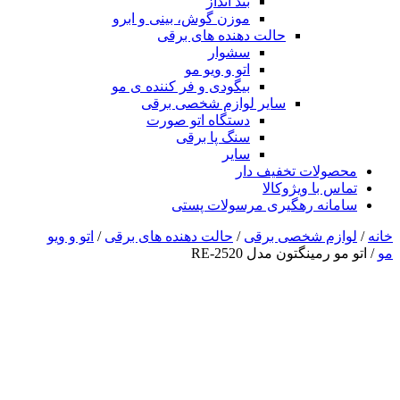
بند انداز
موزن گوش، بینی و ابرو
حالت دهنده های برقی
سشوار
اتو و ویو مو
بیگودی و فر کننده ی مو
سایر لوازم شخصی برقی
دستگاه اتو صورت
سنگ پا برقی
سایر
محصولات تخفیف دار
تماس با ویژوکالا
سامانه رهگیری مرسولات پستی
خانه
/
لوازم شخصی برقی
/
حالت دهنده های برقی
/
اتو و ویو
مو
/ اتو مو رمینگتون مدل RE-2520