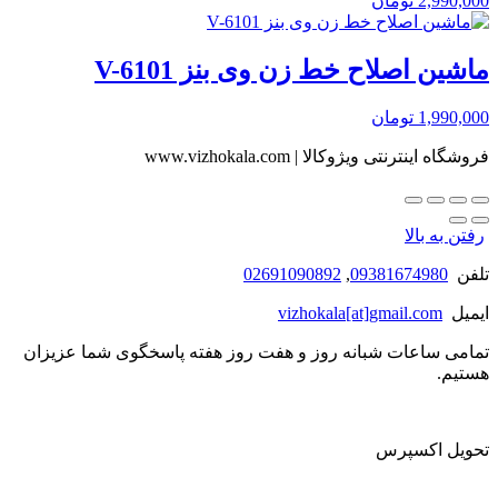
2,990,000
تومان
ماشین اصلاح خط زن وی بنز V-6101
1,990,000
تومان
فروشگاه اینترنتی ویژوکالا | www.vizhokala.com
رفتن به بالا
تلفن
09381674980
,
02691090892
ایمیل
vizhokala[at]gmail.com
تمامی ساعات شبانه روز و هفت روز هفته پاسخگوی شما عزیزان
هستیم.
تحویل اکسپرس