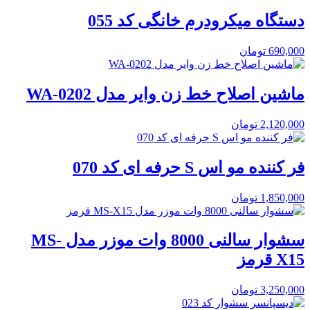
دستگاه میکرودرم خانگی کد 055
690,000
تومان
ماشین اصلاح خط زن وایر مدل WA-0202
2,120,000
تومان
فر کننده مو اس S حرفه ای کد 070
1,850,000
تومان
سشوار سالنی 8000 وات موزر مدل MS-
X15 قرمز
3,250,000
تومان