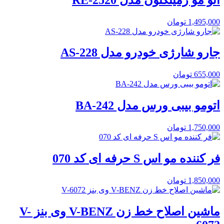
1,495,000
تومان
جارو شارژی خودرو مدل AS-228
655,000
تومان
اتومو بیبی ورس مدل BA-242
1,750,000
تومان
فر کننده مو اس S حرفه ای کد 070
1,850,000
تومان
ماشین اصلاح خط زن V-BENZ وی بنز V-