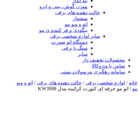
بند انداز
موزن گوش، بینی و ابرو
حالت دهنده های برقی
سشوار
اتو و ویو مو
بیگودی و فر کننده ی مو
سایر لوازم شخصی برقی
دستگاه اتو صورت
سنگ پا برقی
سایر
محصولات تخفیف دار
تماس با ویژوکالا
سامانه رهگیری مرسولات پستی
خانه
/
لوازم شخصی برقی
/
حالت دهنده های برقی
/
اتو و ویو
مو
/ اتو مو حرفه ای کنورث کراتینه مدل KW3098