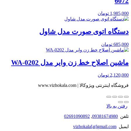
6072
1,985,000
تومان
دستگاه اتوی صورت مدل شاول
685,000
تومان
ماشین اصلاح خط زن وایر مدل WA-0202
2,120,000
تومان
فروشگاه اینترنتی ویژوکالا | www.vizhokala.com
رفتن به بالا
تلفن
09381674980
,
02691090892
ایمیل
vizhokala[at]gmail.com