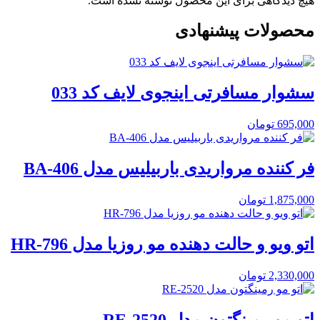
هیچ دیدگاهی برای این محصول نوشته نشده است.
محصولات پیشنهادی
سشوار مسافرتی اینجوی لایف کد 033
695,000
تومان
فر کننده مرواریدی باربیلیس مدل BA-406
1,875,000
تومان
اتو ویو و حالت دهنده مو روزیا مدل HR-796
2,330,000
تومان
اتو مو رمینگتون مدل RE-2520