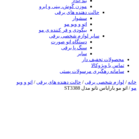
بند انداز
موزن گوش، بینی و ابرو
حالت دهنده های برقی
سشوار
اتو و ویو مو
بیگودی و فر کننده ی مو
سایر لوازم شخصی برقی
دستگاه اتو صورت
سنگ پا برقی
سایر
محصولات تخفیف دار
تماس با ویژوکالا
سامانه رهگیری مرسولات پستی
خانه
/
لوازم شخصی برقی
/
حالت دهنده های برقی
/
اتو و ویو
مو
/ اتو مو باراباس نانو مدل ST3388