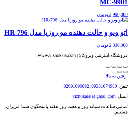
MC-9901
2,990,000
تومان
اتو ویو و حالت دهنده مو روزیا مدل HR-796
2,330,000
تومان
فروشگاه اینترنتی ویژوکالا | www.vizhokala.com
رفتن به بالا
تلفن
09381674980
,
02691090892
ایمیل
vizhokala[at]gmail.com
تمامی ساعات شبانه روز و هفت روز هفته پاسخگوی شما عزیزان
هستیم.