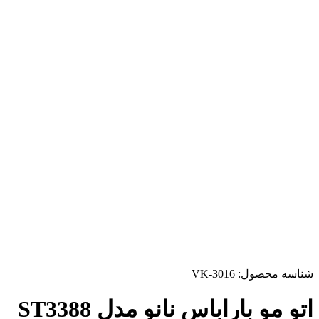
شناسه محصول:
VK-3016
اتو مو باراباس نانو مدل ST3388