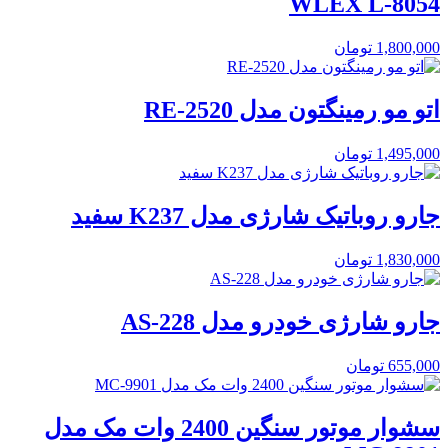
WLEX L-8054
1,800,000
تومان
اتو مو رمینگتون مدل RE-2520
1,495,000
تومان
جارو روباتیک شارژی مدل K237 سفید
1,830,000
تومان
جارو شارژی خودرو مدل AS-228
655,000
تومان
سشوار موتور سنگین 2400 وات مک مدل