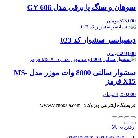
سوهان و سنگ پا برقی مدل GY-606
575,000
تومان
دیسپانسر سشوار کد 023
499,000
تومان
سشوار سالنی 8000 وات موزر مدل MS-
X15 قرمز
3,250,000
تومان
فروشگاه اینترنتی ویژوکالا | www.vizhokala.com
رفتن به بالا
تلفن
09381674980
,
02691090892