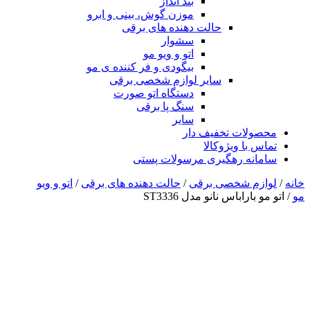
بند انداز
موزن گوش، بینی و ابرو
حالت دهنده های برقی
سشوار
اتو و ویو مو
بیگودی و فر کننده ی مو
سایر لوازم شخصی برقی
دستگاه اتو صورت
سنگ پا برقی
سایر
محصولات تخفیف دار
تماس با ویژوکالا
سامانه رهگیری مرسولات پستی
خانه
/
لوازم شخصی برقی
/
حالت دهنده های برقی
/
اتو و ویو
مو
/ اتو مو باراباس نانو مدل ST3336