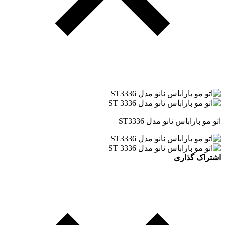
اتو مو باراباس نانو مدل ST3336
اشتراک گذاری