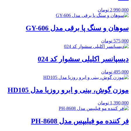
2,990,000
تومان
سوهان و سنگ پا برقی مدل GY-606
575,000
تومان
دیسپانسر اکلیلی سشوار کد 024
495,000
تومان
موزن گوش، بینی و ابرو روزیا مدل HD105
1,390,000
تومان
فر کننده مو فیلیپس مدل PH-8608