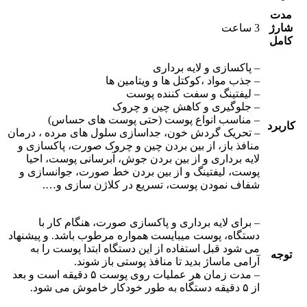
مدت
شارژ
3 ساعت
کامل
– پاکسازی و لایه برداری
– جذب مواد ،کوکتل ها و ویتامین ها
– لیفتینگ و سفت کننده پوست
– جلوگیری و کاهش چین و چروک
– مناسب انواع پوست (حتی پوست های حساس)
کاربرد
– تحریک گردش خون، جداسازی سلول های مرده ، درمان
منافذ باز، از بین بردن چین و چروک صورت، پاکسازی و
لایه برداری و از بین بردن جوش، آبرسانی پوست، احیا
پوست، لیفتینگ و از بین بردن خط صورت، جوانسازی و
شفاف نمودن پوست، تسریع در کلاژن سازی و….
– برای لایه برداری و پاکسازی صورت، هنگام کار با
دستگاه، پوست میبایست همواره مرطوب باشد. و پیشنهاد
می شود قبل استفاده از این دستگاه ابتدا پوست را به
توجه
آرامی ماساژ بدید تا منافذ پوستی باز شوند.
– مدت زمان هر عملیات روی پوست ۵ دقیقه است و بعد
از ۵ دقیقه دستگاه به طور خودکار خاموش می شود.