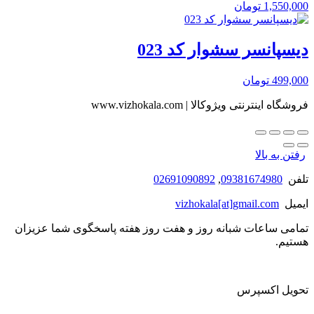
1,550,000
تومان
دیسپانسر سشوار کد 023
499,000
تومان
فروشگاه اینترنتی ویژوکالا | www.vizhokala.com
رفتن به بالا
تلفن
09381674980
,
02691090892
ایمیل
vizhokala[at]gmail.com
تمامی ساعات شبانه روز و هفت روز هفته پاسخگوی شما عزیزان
هستیم.
تحویل اکسپرس