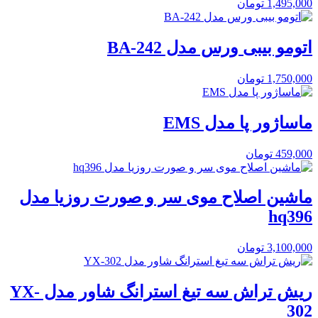
1,495,000
تومان
اتومو بیبی ورس مدل BA-242
1,750,000
تومان
ماساژور پا مدل EMS
459,000
تومان
ماشین اصلاح موی سر و صورت روزیا مدل
hq396
3,100,000
تومان
ریش تراش سه تیغ استرانگ شاور مدل YX-
302