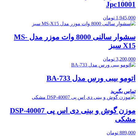
Jpc10001
1,945,000
تومان
سشوار سالنی 8000 وات موزر مدل MS-
X15 سبز
3,200,000
تومان
اتومو بیبی ورس مدل BA-733
تماس بگیرید
موزن گوش و بینی دی اس پی DSP-40007
مشکی
889,000
تومان