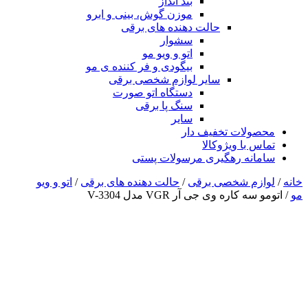
بند انداز
موزن گوش، بینی و ابرو
حالت دهنده های برقی
سشوار
اتو و ویو مو
بیگودی و فر کننده ی مو
سایر لوازم شخصی برقی
دستگاه اتو صورت
سنگ پا برقی
سایر
محصولات تخفیف دار
تماس با ویژوکالا
سامانه رهگیری مرسولات پستی
خانه
/
لوازم شخصی برقی
/
حالت دهنده های برقی
/
اتو و ویو
مو
/ اتومو سه کاره وی جی آر VGR مدل V-3304