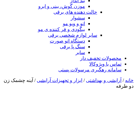
بند انداز
موزن گوش، بینی و ابرو
حالت دهنده های برقی
سشوار
اتو و ویو مو
بیگودی و فر کننده ی مو
سایر لوازم شخصی برقی
دستگاه اتو صورت
سنگ پا برقی
سایر
محصولات تخفیف دار
تماس با ویژوکالا
سامانه رهگیری مرسولات پستی
خانه
/
آرایشی و بهداشتی
/
ابزار و تجهیزات آرایشی
/ آینه چشمک زن
دو طرفه