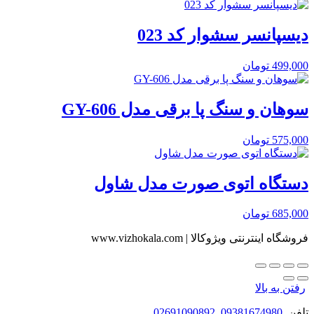
دیسپانسر سشوار کد 023
499,000
تومان
سوهان و سنگ پا برقی مدل GY-606
575,000
تومان
دستگاه اتوی صورت مدل شاول
685,000
تومان
فروشگاه اینترنتی ویژوکالا | www.vizhokala.com
رفتن به بالا
تلفن
09381674980
,
02691090892