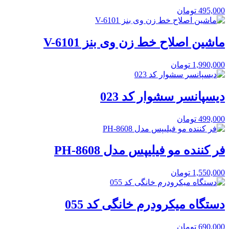
495,000
تومان
ماشین اصلاح خط زن وی بنز V-6101
1,990,000
تومان
دیسپانسر سشوار کد 023
499,000
تومان
فر کننده مو فیلیپس مدل PH-8608
1,550,000
تومان
دستگاه میکرودرم خانگی کد 055
690,000
تومان