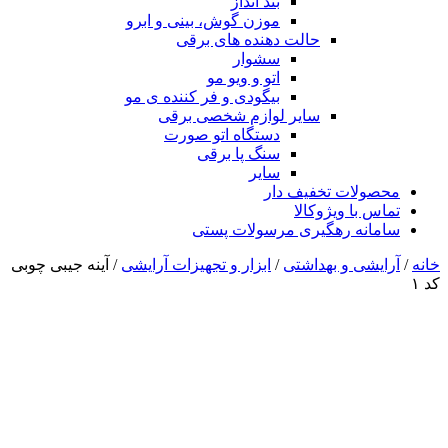
بند انداز
موزن گوش، بینی و ابرو
حالت دهنده های برقی
سشوار
اتو و ویو مو
بیگودی و فر کننده ی مو
سایر لوازم شخصی برقی
دستگاه اتو صورت
سنگ پا برقی
سایر
محصولات تخفیف دار
تماس با ویژوکالا
سامانه رهگیری مرسولات پستی
خانه
/
آرایشی و بهداشتی
/
ابزار و تجهیزات آرایشی
/ آینه جیبی چوبی
کد ۱