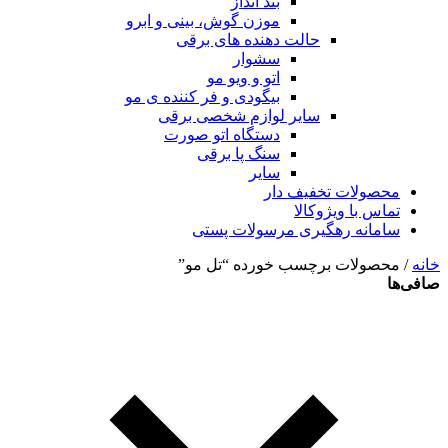
بند انداز
موزن گوش، بینی و ابرو
حالت دهنده های برقی
سشوار
اتو و ویو مو
بیگودی و فر کننده ی مو
سایر لوازم شخصی برقی
دستگاه اتو صورت
سنگ پا برقی
سایر
محصولات تخفیف دار
تماس با ویژوکالا
سامانه رهگیری مرسولات پستی
خانه
/ محصولات برچسب خورده “تل مو”
صافی‌ها