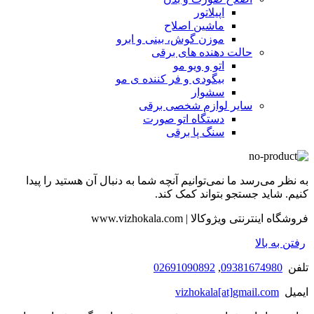
اپیلاتور
ماشین اصلاح
موزن گوش، بینی و ابرو
حالت دهنده های برقی
اتو و ویو مو
بیگودی و فر کننده ی مو
سشوار
سایر لوازم شخصی برقی
دستگاه اتو صورت
سنگ پا برقی
به نظر می‌رسد ما نمی‌توانیم آنچه شما به دنبال آن هستید را پیدا
کنیم. شاید جستجو بتواند کمک کند.
فروشگاه اینترنتی ویژوکالا | www.vizhokala.com
رفتن به بالا
تلفن
09381674980
,
02691090892
ایمیل
vizhokala[at]gmail.com