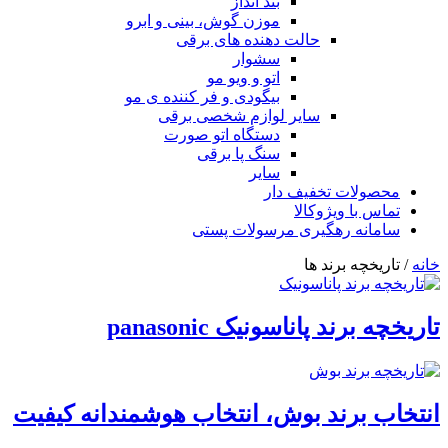
بند انداز
موزن گوش، بینی و ابرو
حالت دهنده های برقی
سشوار
اتو و ویو مو
بیگودی و فر کننده ی مو
سایر لوازم شخصی برقی
دستگاه اتو صورت
سنگ پا برقی
سایر
محصولات تخفیف دار
تماس با ویژوکالا
سامانه رهگیری مرسولات پستی
خانه
/ تاریخچه برند ها
تاریخچه برند پاناسونیک panasonic
انتخاب برند بوش، انتخاب هوشمندانه کیفیت