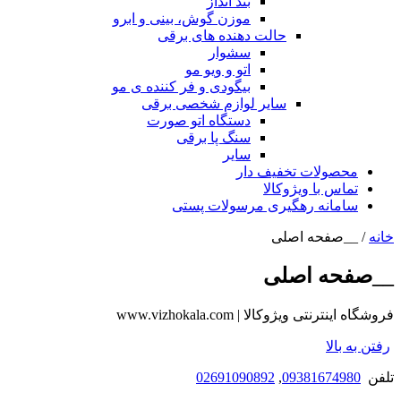
بند انداز
موزن گوش، بینی و ابرو
حالت دهنده های برقی
سشوار
اتو و ویو مو
بیگودی و فر کننده ی مو
سایر لوازم شخصی برقی
دستگاه اتو صورت
سنگ پا برقی
سایر
محصولات تخفیف دار
تماس با ویژوکالا
سامانه رهگیری مرسولات پستی
خانه
/ __صفحه اصلی
__صفحه اصلی
فروشگاه اینترنتی ویژوکالا | www.vizhokala.com
رفتن به بالا
تلفن
09381674980
,
02691090892