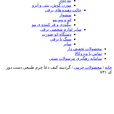
بند انداز
موزن گوش، بینی و ابرو
حالت دهنده های برقی
سشوار
اتو و ویو مو
بیگودی و فر کننده ی مو
سایر لوازم شخصی برقی
دستگاه اتو صورت
سنگ پا برقی
سایر
محصولات تخفیف دار
تماس با ویژوکالا
سامانه رهگیری مرسولات پستی
خانه
/
محصولات چرمی
/ گردنبند کیف دعا چرم طبیعی دست دوز
کد ۷۳۱