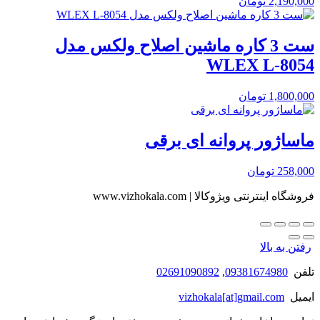
2,190,000
تومان
ست 3 کاره ماشین اصلاح ولکس مدل
WLEX L-8054
1,800,000
تومان
ماساژور پروانه ای برقی
258,000
تومان
فروشگاه اینترنتی ویژوکالا | www.vizhokala.com
رفتن به بالا
تلفن
09381674980
,
02691090892
ایمیل
vizhokala[at]gmail.com