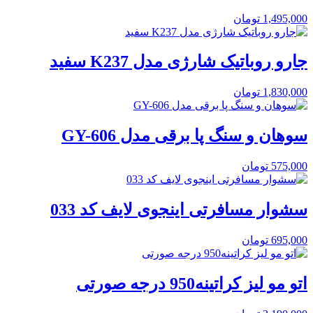
1,495,000
تومان
جارو روباتیک شارژی مدل K237 سفید
1,830,000
تومان
سوهان و سنگ پا برقی مدل GY-606
575,000
تومان
سشوار مسافرتی اینجوی لایف کد 033
695,000
تومان
اتو مو لیز کراتینه950 درجه صورتی