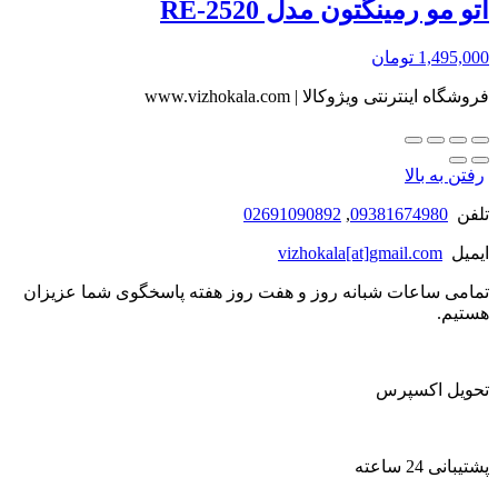
اتو مو رمینگتون مدل RE-2520
1,495,000
تومان
فروشگاه اینترنتی ویژوکالا | www.vizhokala.com
رفتن به بالا
تلفن
09381674980
,
02691090892
ایمیل
vizhokala[at]gmail.com
تمامی ساعات شبانه روز و هفت روز هفته پاسخگوی شما عزیزان
هستیم.
تحویل اکسپرس
پشتیبانی 24 ساعته