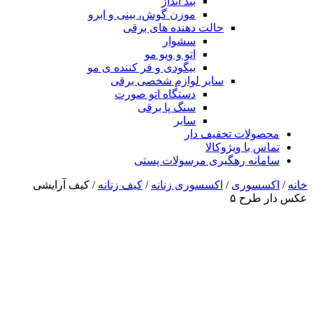
بند انداز
موزن گوش، بینی و ابرو
حالت دهنده های برقی
سشوار
اتو و ویو مو
بیگودی و فر کننده ی مو
سایر لوازم شخصی برقی
دستگاه اتو صورت
سنگ پا برقی
سایر
محصولات تخفیف دار
تماس با ویژوکالا
سامانه رهگیری مرسولات پستی
خانه
/
اکسسوری
/
اکسسوری زنانه
/
کیف زنانه
/ کیف آرایشی
عکس دار طرح ۵