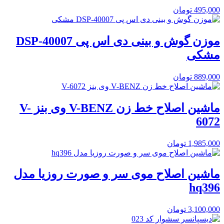
495,000
تومان
موزن گوش و بینی دی اس پی DSP-40007
مشکی
889,000
تومان
ماشین اصلاح خط زن V-BENZ وی بنز V-
6072
1,985,000
تومان
ماشین اصلاح موی سر و صورت روزیا مدل
hq396
3,100,000
تومان