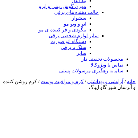
بند انداز
موزن گوش، بینی و ابرو
حالت دهنده های برقی
سشوار
اتو و ویو مو
بیگودی و فر کننده ی مو
سایر لوازم شخصی برقی
دستگاه اتو صورت
سنگ پا برقی
سایر
محصولات تخفیف دار
تماس با ویژوکالا
سامانه رهگیری مرسولات پستی
خانه
/
آرایشی و بهداشتی
/
کرم و مراقبت پوست
/ کرم روشن کننده
و آبرسان شیر گاو ایباگ